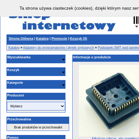
Ta strona używa ciasteczek (cookies), dzięki którym nasz ser
Strona Główna
|
Katalog
|
Promocje
|
Koszyk (
0
)
Katalog
»
Adaptery do programatorów i płytek stykowych
»
Podstawki SMT pod pamięci
Wyszukiwarka
Informacje o produkcie
Koszyk
Kategorie
Producent
Przechowalnia
Brak produktów w przechowalni
Pomoc
Kliknij na zdjęcie, aby powięks