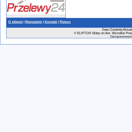
O sklepie
|
Regulamin
|
Kontakt
|
Pomoc
Data Ostatniej Aktual
©
ELIPTOR Sklep on-line. Wszelkie Praw
Oprogramowani