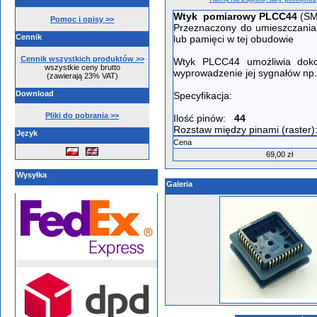
Wtyk pomiarowy PLCC44
(SM
Pomoc i opisy >>
Przeznaczony do umieszczania
Cennik
lub pamięci w tej obudowie
Cennik wszystkich produktów >>
Wtyk PLCC44 umożliwia dok
wszystkie ceny brutto
wyprowadzenie jej sygnałów np.
(zawierają 23% VAT)
Download
Specyfikacja:
Pliki do pobrania >>
Ilość pinów:
44
Rozstaw między pinami (raster
Język
Cena
69,00 zł
Wysyłka
Galeria