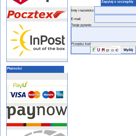
Zapytaj o szczegóły
Imię i nazwisko:
E-mail:
Twoje pytanie:
Przepisz kod:
Płatności