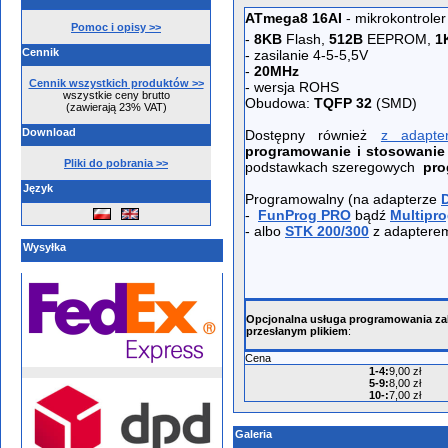
ATmega8 16AI
- mikrokontroler
Pomoc i opisy >>
-
8KB
Flash,
512B
EEPROM,
1
Cennik
- zasilanie 4-5-5,5V
-
20MHz
Cennik wszystkich produktów >>
- wersja ROHS
wszystkie ceny brutto
Obudowa:
TQFP 32
(SMD)
(zawierają 23% VAT)
Download
Dostępny również
z adapt
programowanie i stosowanie
Pliki do pobrania >>
podstawkach szeregowych
pro
Język
Programowalny (na adapterze
-
FunProg PRO
bądź
Multipro
- albo
STK 200/300
z adapter
Wysyłka
Opcjonalna usługa programowania z
przesłanym plikiem
:
Cena
1-4
:
9,00 zł
5-9
:
8,00 zł
10-
:
7,00 zł
Galeria