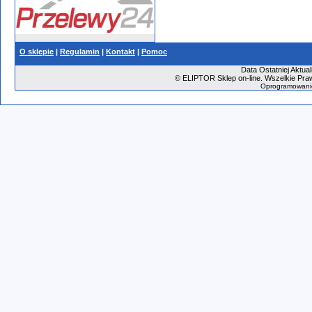
O sklepie
|
Regulamin
|
Kontakt
|
Pomoc
Data Ostatniej Aktual
©
ELIPTOR Sklep on-line. Wszelkie Praw
Oprogramowani