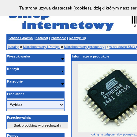
Ta strona używa ciasteczek (cookies), dzięki którym nasz ser
Strona Główna
|
Katalog
|
Promocje
|
Koszyk (
0
)
Katalog
»
Mikrokontrolery i Pamięci
»
Mikrokontrolery (procesory)
»
w obudowie SMD
Wyszukiwarka
Informacje o produkcie
Koszyk
Kategorie
Producent
Przechowalnia
Brak produktów w przechowalni
Kliknij na zdjęcie, aby powięks
Pomoc