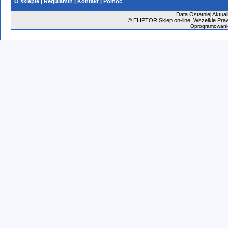
O sklepie
|
Regulamin
|
Kontakt
|
Pomoc
Data Ostatniej Aktual
©
ELIPTOR Sklep on-line. Wszelkie Praw
Oprogramowani