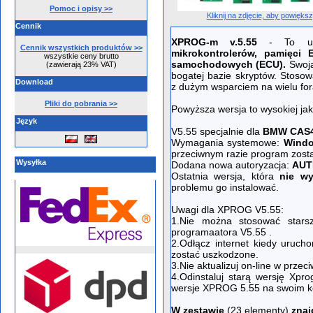
Pomoc i opisy >>
Kliknij na zdjęcie, aby powięks
Cennik
XPROG-m v.5.55
- To uniw
Cennik wszystkich produktów >>
mikrokontrolerów, pamięc
wszystkie ceny brutto
samochodowych (ECU).
Swoją
(zawierają 23% VAT)
bogatej bazie skryptów. Stoso
Download
z dużym wsparciem na wielu for
Pliki do pobrania >>
Powyższa wersja to wysokiej jak
Język
V5.55 specjalnie dla
BMW CAS
Wymagania systemowe:
Windo
przeciwnym razie program zost
Wysyłka
Dodana nowa autoryzacja:
AUT
Ostatnia wersja, która
nie wy
problemu go instalować.
Uwagi dla XPROG V5.55:
1.Nie można stosować starsz
programaatora V5.55 .
2.Odłącz internet kiedy uruc
zostać uszkodzone.
3.Nie aktualizuj on-line w prze
4.Odinstaluj starą wersję Xpr
wersje XPROG 5.55 na swoim k
W zestawie
(23 elementy)
znajd