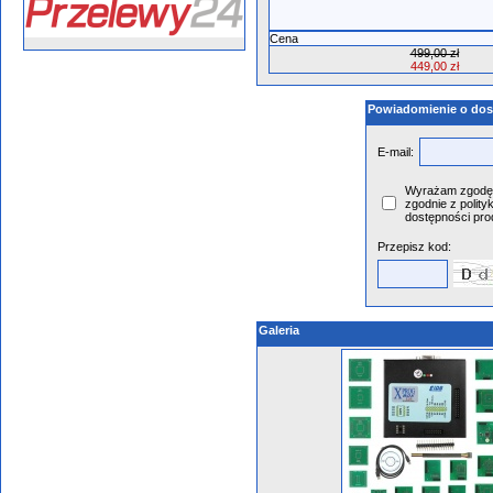
Cena
499,00 zł
449,00 zł
Powiadomienie o dos
E-mail:
Wyrażam zgodę 
zgodnie z polity
dostępności pro
Przepisz kod:
Galeria