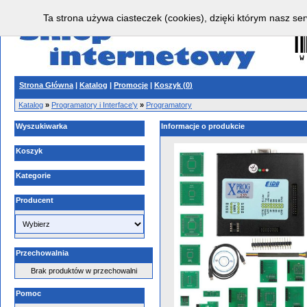
Ta strona używa ciasteczek (cookies), dzięki którym nasz ser
Strona Główna
|
Katalog
|
Promocje
|
Koszyk (
0
)
Katalog
»
Programatory i Interface'y
»
Programatory
Wyszukiwarka
Informacje o produkcie
Koszyk
Kategorie
Producent
Przechowalnia
Brak produktów w przechowalni
Pomoc