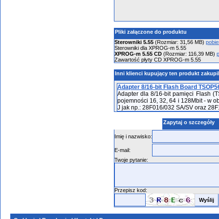
Pliki załączone do produktu
Sterowniki 5.55
(Rozmiar: 31,56 MB)
pobie
Sterowniki dla XPROG-m 5.55
XPROG-m 5.55 CD
(Rozmiar: 116,39 MB)
Zawartość płyty CD XPROG-m 5.55
Inni klienci kupujący ten produkt zakupi
Adapter 8/16-bit Flash Board TSOP5
Adapter dla 8/16-bit pamięci Flash (
pojemności 16, 32, 64 i 128Mbit - w 
J jak np.: 28F016/032 SA/SV oraz 28F
Zapytaj o szczegóły
Imię i nazwisko:
E-mail:
Twoje pytanie:
Przepisz kod: