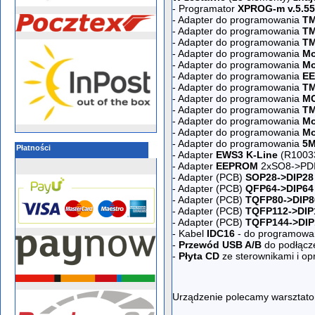
- Programator
XPROG-m v.5.55
- Adapter do programowania
TM
- Adapter do programowania
TM
- Adapter do programowania
TM
- Adapter do programowania
Mo
- Adapter do programowania
Mo
- Adapter do programowania
EE
- Adapter do programowania
TM
- Adapter do programowania
MC
- Adapter do programowania
TM
- Adapter do programowania
Mo
- Adapter do programowania
Mo
- Adapter do programowania
5M
Płatności
- Adapter
EWS3 K-Line
(R1003
- Adapter
EEPROM
2xSO8->PD
- Adapter (PCB)
SOP28->DIP28
- Adapter (PCB)
QFP64->DIP64
- Adapter (PCB)
TQFP80->DIP8
- Adapter (PCB)
TQFP112->DIP
- Adapter (PCB)
TQFP144->DIP
- Kabel
IDC16
- do programowa
-
Przewód USB A/B
do podłącz
-
Płyta CD
ze sterownikami i o
Urządzenie polecamy warsztato