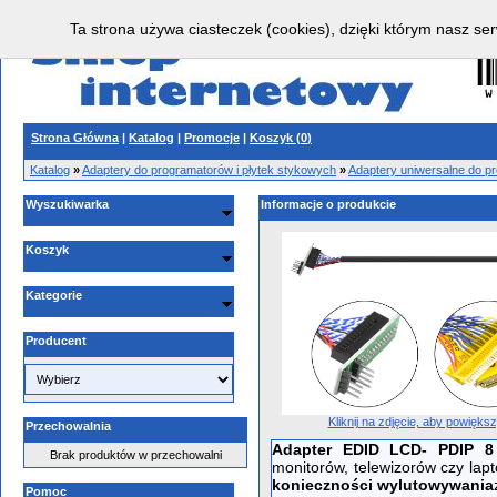
Ta strona używa ciasteczek (cookies), dzięki którym nasz ser
Strona Główna
|
Katalog
|
Promocje
|
Koszyk (
0
)
Katalog
»
Adaptery do programatorów i płytek stykowych
»
Adaptery uniwersalne do p
Wyszukiwarka
Informacje o produkcie
Koszyk
Kategorie
Producent
Kliknij na zdjęcie, aby powięks
Przechowalnia
Adapter EDID LCD- PDIP 8
Brak produktów w przechowalni
monitorów, telewizorów czy lap
konieczności wylutowywania
Pomoc