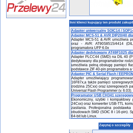
Inni klienci kupujący ten produkt zakupi
Adapter uniwersalny SOIC14 / SOP14 
Adapter MCS-51 & AVR DIP20/40 dla
Adapter MCS-51 & AVR umożliwia pr
oraz - AVR: AT90S8515/4414 (DIL
programatora UFP 6.0x
Adapter dedykowany AT49F1025 dla
Adapter PLCC44 (SMD) na DIL 40 (P
dedykowany dla programatorów rodzi
umożliwia pełną obsługę pamięci f
podstawce ZIF 40-pin programatora a
Adapter PIC & Serial Flash / EEPRO
Adapter umożliwiający programowan
16F87x,a także pamięci szeregowych t
(rodzina 25Cxx) oraz szeregowych pam
Universal Flash Programmer (v. 6.03).
Programator USB CH341 szeregowyc
Ekonomiczny, szybki i kompaktowy 
24Cxx) oraz konwerter USB-TTL komu
zasilania. Profesjonalna podstawka
obudowach SMD (SOIC 8 i 16-pin). S
64-bit lub Linux.
Zapytaj o szczegóły