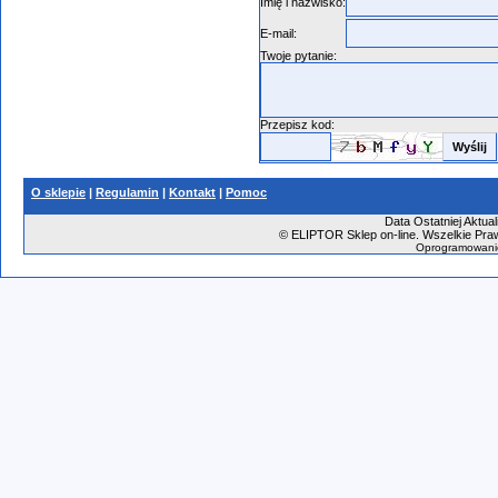
Imię i nazwisko:
E-mail:
Twoje pytanie:
Przepisz kod:
O sklepie
|
Regulamin
|
Kontakt
|
Pomoc
Data Ostatniej Aktual
©
ELIPTOR Sklep on-line. Wszelkie Praw
Oprogramowani