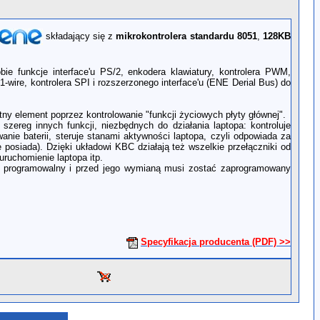
składający się z
mikrokontrolera standardu 8051
,
128KB
ie funkcje interface'u PS/2, enkodera klawiatury, kontrolera PWM,
1-wire, kontrolera SPI i rozszerzonego interface'u (ENE Derial Bus) do
y element poprzez kontrolowanie "funkcji życiowych płyty głównej".
zereg innych funkcji, niezbędnych do działania laptopa: kontroluje
anie baterii, steruje stanami aktywności laptopa, czyli odpowiada za
we posiada). Dzięki układowi KBC działają też wszelkie przełączniki od
uruchomienie laptopa itp.
d programowalny i przed jego wymianą musi zostać zaprogramowany
Specyfikacja producenta (PDF) >>