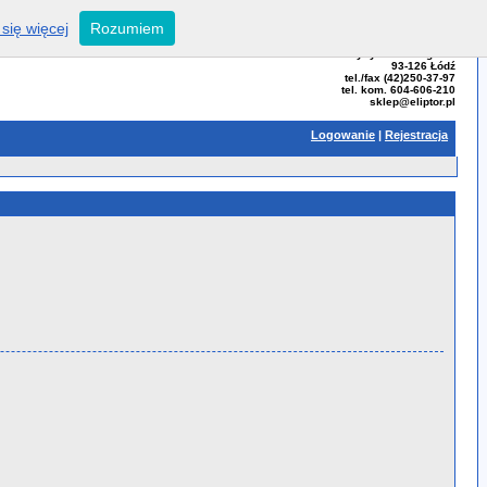
się więcej
Rozumiem
ELIPTOR - Tomasz Bator
ul. Przybyszewskiego 99
93-126 Łódź
tel./fax (42)250-37-97
tel. kom. 604-606-210
sklep@eliptor.pl
Logowanie
|
Rejestracja