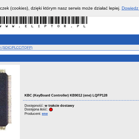
czek (cookies), dzięki którym nasz serwis może działać lepiej.
Dowiedz 
D (SOIC/PLCC/TQFP)
KBC (KeyBoard Controller) KB9012 (ene) LQFP128
Dostępność:
w trakcie dostawy
Dostępna ilość:
Producent:
ene