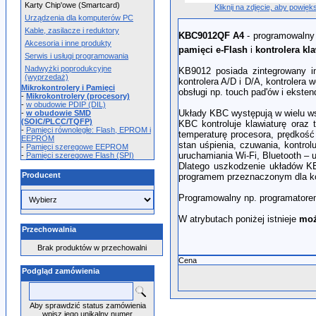
Karty Chip'owe (Smartcard)
Kliknij na zdjęcie, aby powięk
Urządzenia dla komputerów PC
Kable, zasilacze i reduktory
KBC9012QF A4
- programowalny 
Akcesoria i inne produkty
pamięci e-Flash
i
kontrolera kl
Serwis i usługi programowania
Nadwyżki poprodukcyjne
KB9012 posiada zintegrowany int
(wyprzedaż)
kontrolera A/D i D/A, kontrolera 
Mikrokontrolery i Pamięci
obsługi np. touch pad'ów i ekste
-
Mikrokontrolery (procesory)
-
w obudowie PDIP (DIL)
Układy KBC występują w wielu ws
-
w obudowie SMD
(SOIC/PLCC/TQFP)
KBC kontroluje klawiaturę oraz 
-
Pamięci równoległe: Flash, EPROM i
temperaturę procesora, prędkość 
EEPROM
stan uśpienia, czuwania, kontrolu
-
Pamięci szeregowe EEPROM
uruchamiania Wi-Fi, Bluetooth – 
-
Pamięci szeregowe Flash (SPI)
Dlatego uszkodzenie układów KB
Producent
programem przeznaczonym dla kon
Programowalny np. programatore
W atrybutach poniżej istnieje
moż
Przechowalnia
Brak produktów w przechowalni
Cena
Podgląd zamówienia
Aby sprawdzić status zamówienia
wpisz jego unikalny numer