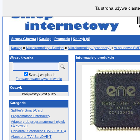
Ta strona używa ciaste
Strona Główna
|
Katalog
|
Promocje
|
Koszyk (
0
)
Katalog
»
Mikrokontrolery i Pamięci
»
Mikrokontrolery (procesory)
»
w obudowie SM
Wyszukiwarka
Informacje o produkcie
Szukaj w opisach
Zaawansowane wyszukiwanie
Koszyk
Twój koszyk jest pusty
Kategorie
Splitter'y Smart-Card
Programatory i Interface'y
Adaptery do programatorów i płytek
stykowych
Odbiorniki Satelitarne i DVB-T (STB)
Akcesoria TV / Sat /DVB-T