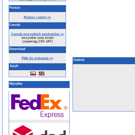
Pomoc
Pomoc i opisy >>
Cennik
Cennik wszystkich produktów >>
wszystkie ceny brutto
(zawierają 23% VAT)
Download
Pliki do pobrania >>
Galeria
Język
Wysyłka