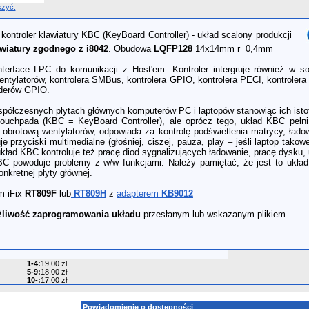
szyć.
kontroler klawiatury KBC (KeyBoard Controller) - układ scalony produkcji
awiatury zgodnego z i8042
. Obudowa
LQFP128
14x14mm r=0,4mm
erface LPC do komunikacji z Host'em. Kontroler intergruje również w sob
wentylatorów, kontrolera SMBus, kontrolera GPIO, kontrolera PECI, kontrolera 
nderów GPIO.
półczesnych płytach głównych komputerów PC i laptopów stanowiąc ich istotn
touchpada (KBC = KeyBoard Controller), ale oprócz tego, układ KBC pełni s
obrotową wentylatorów, odpowiada za kontrolę podświetlenia matrycy, ładow
je przyciski multimedialne (głośniej, ciszej, pauza, play – jeśli laptop tako
układ KBC kontroluje też pracę diod sygnalizujących ładowanie, pracę dysku, 
C powoduje problemy z w/w funkcjami. Należy pamiętać, że jest to ukła
kretnej płyty głównej.
m iFix
RT809F
lub
RT809H
z
adapterem
KB9012
liwość zaprogramowania układu
przesłanym lub wskazanym plikiem.
1-4
:
19,00 zł
5-9
:
18,00 zł
10-
:
17,00 zł
Powiadomienie o dostępności