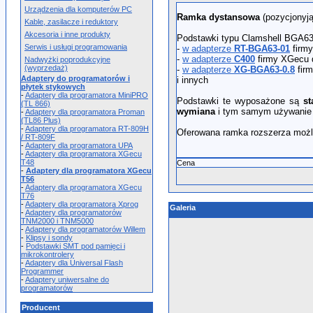
Urządzenia dla komputerów PC
Ramka dystansowa
(pozycjonyją
Kable, zasilacze i reduktory
Akcesoria i inne produkty
Podstawki typu Clamshell BGA63
Serwis i usługi programowania
-
w adapterze
RT-BGA63-01
firmy
-
w adapterze
C400
firmy XGecu 
Nadwyżki poprodukcyjne
(wyprzedaż)
-
w adapterze
XG-BGA63-0.8
fir
Adaptery do programatorów i
i innych
płytek stykowych
-
Adaptery dla programatora MiniPRO
Podstawki te wyposażone są
s
(TL 866)
wymiana
i tym samym używanie 
-
Adaptery dla programatora Proman
(TL86 Plus)
-
Adaptery dla programatora RT-809H
Oferowana ramka rozszerza możl
/ RT-809F
-
Adaptery dla programatora UPA
-
Adaptery dla programatora XGecu
T48
Cena
-
Adaptery dla programatora XGecu
T56
-
Adaptery dla programatora XGecu
T76
-
Adaptery dla programatora Xprog
Galeria
-
Adaptery dla programatorów
TNM2000 i TNM5000
-
Adaptery dla programatorów Willem
-
Klipsy i sondy
-
Podstawki SMT pod pamięci i
mikrokontrolery
-
Adaptery dla Universal Flash
Programmer
-
Adaptery uniwersalne do
programatorów
Producent