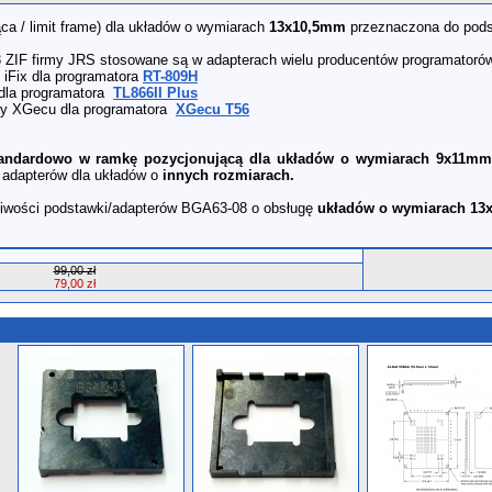
ca / limit frame) dla układów o wymiarach
13x10,5mm
przeznaczona do pod
 ZIF firmy JRS stosowane są w adapterach wielu producentów programatorów
 iFix dla programatora
RT-809H
dla programatora
TL866II Plus
my XGecu dla programatora
XGecu T56
tandardowo w ramkę pozycjonującą dla układów o wymiarach 9x11mm
adapterów dla układów o
innych rozmiarach.
iwości podstawki/adapterów BGA63-08 o obsługę
układów o wymiarach
13
99,00 zł
79,00 zł