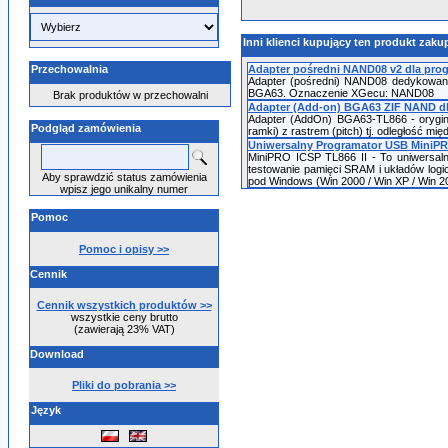
Inni klienci kupujący ten produkt zakup
Przechowalnia
Adapter pośredni NAND08 v2 dla prog
Adapter (pośredni) NAND08 dedykowany
BGA63. Oznaczenie XGecu: NAND08
Brak produktów w przechowalni
Adapter (Add-on) BGA63 ZIF NAND dl
Adapter (AddOn) BGA63-TL866 - orygi
Podgląd zamówienia
ramki) z rastrem (pitch) tj. odległość 
Uniwersalny Programator USB MiniPR
MiniPRO ICSP TL866 II - To uniwersal
testowanie pamięci SRAM i układów lo
Aby sprawdzić status zamówienia
pod Windows (Win 2000 / Win XP / Win 2003
wpisz jego unikalny numer
Pomoc
Pomoc i opisy >>
Cennik
Cennik wszystkich produktów >>
wszystkie ceny brutto
(zawierają 23% VAT)
Download
Pliki do pobrania >>
Język