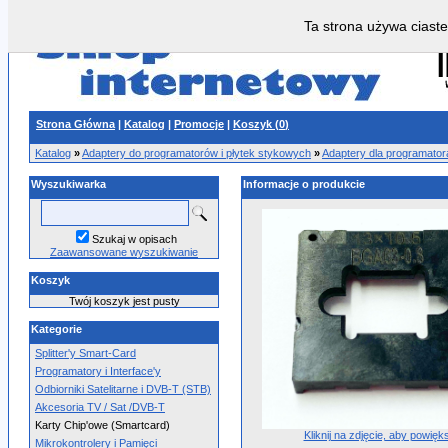
Ta strona używa ciaste
Strona Główna
|
Katalog
|
Promocje
|
Koszyk (
0
)
Katalog
»
Adaptery do programatorów i płytek stykowych
»
Adaptery dla programato
Wyszukiwarka
Informacje o produkcie
Szukaj w opisach
Zaawansowane wyszukiwanie
Koszyk
Twój koszyk jest pusty
Kategorie
Splitter'y Smart-Card
Programatory i Interface'y
Odbiorniki Satelitarne i DVB-T (STB)
Akcesoria TV / Sat /DVB-T
Karty Chip'owe (Smartcard)
Kliknij na zdjęcie, aby powięk
Mikrokontrolery i Pamięci