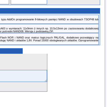
rem typu AddOn programowanie 8-bitowych pamięci NAND w obudowach TSOP48 lub
A63 o wymiarach: 11x9mm (i innych np. 10.5x13mm po zastosowaniu dodatkowej
pter pośredni NAND08. Wersja z podstawką ZIF.
i Flash NOR i NAND oraz matryc logicznych PAL/GAL, dodatkowo pozwalający na
sługę NAND i układów 1,8V. Ponad 15000 obsługiwanych układów. Oprogramowanie