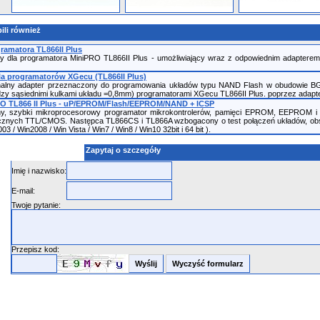
ili również
ramatora TL866II Plus
 dla programatora MiniPRO TL866II Plus - umożliwiający wraz z odpowiednim adapte
a programatorów XGecu (TL866II Plus)
nalny adapter przeznaczony do programowania układów typu NAND Flash w obudowie BG
między sąsiednimi kulkami układu =0,8mm) programatorami XGecu TL866II Plus. poprzez ada
O TL866 II Plus - uP/EPROM/Flash/EEPROM/NAND + ICSP
ny, szybki mikroprocesorowy programator mikrokontrolerów, pamięci EPROM, EEPROM 
gicznych TTL/CMOS. Następca TL866CS i TL866A wzbogacony o test połączeń układów, ob
 / Win2008 / Win Vista / Win7 / Win8 / Win10 32bit i 64 bit ).
Zapytaj o szczegóły
Imię i nazwisko:
E-mail:
Twoje pytanie:
Przepisz kod: