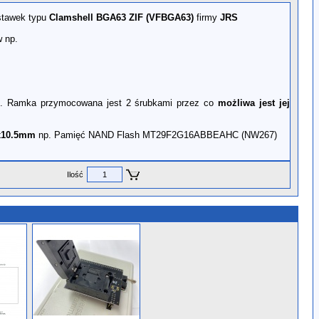
stawek typu
Clamshell
BGA63
ZIF (VFBGA63)
firmy
JRS
 np.
. Ramka przymocowana jest 2 śrubkami przez co
możliwa jest jej
x10.5mm
np. Pamięć NAND Flash MT29F2G16ABBEAHC (NW267)
Ilość