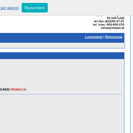
się więcej
Rozumiem
ELIPTOR - Tomasz Bator
ul. Przybyszewskiego 99
93-126 Łódź
tel./fax (42)250-37-97
tel. kom. 604-606-210
sklep@eliptor.pl
Logowanie
|
Rejestracja
BGA63)
PROMOCJA