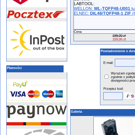
LABTOOL:
WELLON:
WL-TQFP48-U001
lu
ELNEC:
DIL48/TQFP48-1 ZIF
(
Cena
199,00 zł
159,00 zł
Powiadomienie o dos
E-mail:
Płatności
Wyrażam zgodę 
zgodnie z polity
dostępności pro
Przepisz kod:
Galeria