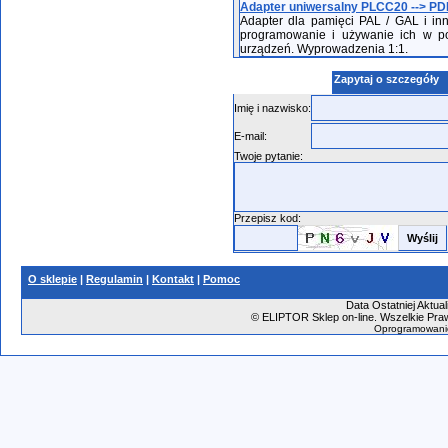
Adapter uniwersalny PLCC20 --> PD
Adapter dla pamięci PAL / GAL i 
programowanie i używanie ich w p
urządzeń. Wyprowadzenia 1:1.
Zapytaj o szczegóły
Imię i nazwisko:
E-mail:
Twoje pytanie:
Przepisz kod:
O sklepie
|
Regulamin
|
Kontakt
|
Pomoc
Data Ostatniej Aktual
©
ELIPTOR Sklep on-line. Wszelkie Praw
Oprogramowani