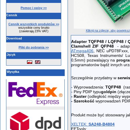
Pomoc i opisy >>
Cennik
Cennik wszystkich produktów >>
wszystkie ceny brutto
Kliknij na zdjęcie, aby powięks
(zawierają 23% VAT)
Download
Adapter
TQFP48 / LQFP48 /
Clamshell ZIF QFP48
- adap
Pliki do pobrania >>
ATmega406
, NEC uPD78Fxxx, 
Język
HCS08, Texas Instruments/ 
0,5mm) pozwalający na
progra
programatorów bądź innych urzą
Wysyłka
Szczególnie przydatny w
serwi
- Wyprowadzenia:
TQFP48
(ra
- Piny PDIP typu
goldpin
(złącze
- Raster
(odległość między wyp
- Szerokość
wyprowadzeń PD
Produkt może być stosowany ja
XELTEK:
SA248-B4804
EETools: