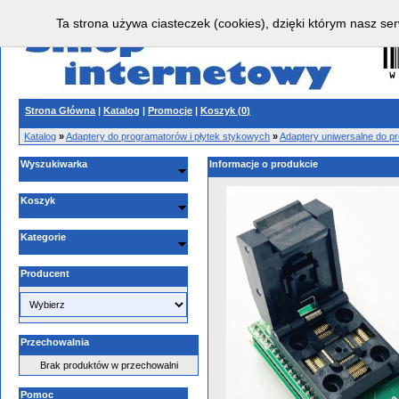
Ta strona używa ciasteczek (cookies), dzięki którym nasz ser
Strona Główna
|
Katalog
|
Promocje
|
Koszyk (
0
)
Katalog
»
Adaptery do programatorów i płytek stykowych
»
Adaptery uniwersalne do p
Wyszukiwarka
Informacje o produkcie
Koszyk
Kategorie
Producent
Przechowalnia
Brak produktów w przechowalni
Pomoc