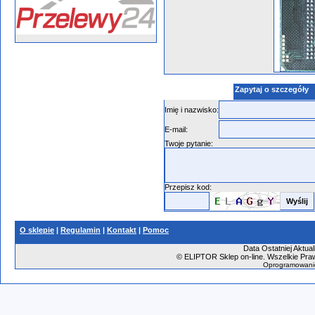
Zapytaj o szczegóły
Imię i nazwisko:
E-mail:
Twoje pytanie:
Przepisz kod:
O sklepie
|
Regulamin
|
Kontakt
|
Pomoc
Data Ostatniej Aktual
©
ELIPTOR Sklep on-line. Wszelkie Praw
Oprogramowani