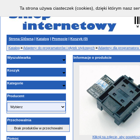
Ta strona używa ciasteczek (cookies), dzięki którym nasz ser
Strona Główna
|
Katalog
|
Promocje
|
Koszyk (
0
)
Katalog
»
Adaptery do programatorów i płytek stykowych
»
Adaptery dla programatora
Wyszukiwarka
Informacje o produkcie
Koszyk
Kategorie
Producent
Przechowalnia
Brak produktów w przechowalni
Kliknij na zdjęcie, aby powięks
Pomoc