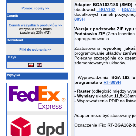
Adapter BGA162/186 (SMD) 
Pomoc i opisy >>
obudowach
BGA162
i
BGA18
dodatkowych ramek pozycjonu
Cennik
809H
Cennik wszystkich produktów >>
Wersja z podstawką ZIF typu
wszystkie ceny brutto
(zawierają 23% VAT)
Podstawka ZIF
(Zero Insertion
zaprogramowania.
Download
Zastosowana
wysokiej jako
Pliki do pobrania >>
programowanie układów
zarówn
Język
Polecany szczególnie do
częs
zdemontowanych układów.
Wysyłka
- Wyprowadzenia:
BGA 162 lu
programatora
RT-809H
- Raster
(odległość między wyp
- Wymiary
układów:
11,5x13m
- Wyprowadzenia PDIP na listwa
Adapter może być stosowany j
Oznaczenie iFix:
RT-BGA162-0