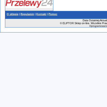
O sklepie
|
Regulamin
|
Kontakt
|
Pomoc
Data Ostatniej Aktual
©
ELIPTOR Sklep on-line. Wszelkie Praw
Oprogramowani