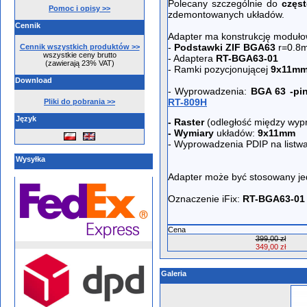
Polecany szczególnie do
częs
Pomoc i opisy >>
zdemontowanych układów.
Cennik
Adapter ma konstrukcję modułow
-
Podstawki ZIF BGA63
r=0.8
Cennik wszystkich produktów >>
wszystkie ceny brutto
- Adaptera
RT-BGA63-01
(zawierają 23% VAT)
- Ramki pozycjonującej
9x11m
Download
- Wyprowadzenia:
BGA 63 -pin
RT-809H
Pliki do pobrania >>
Język
- Raster
(odległość między wyp
- Wymiary
układów:
9x11
mm
- Wyprowadzenia PDIP na listwa
Wysyłka
Adapter może być stosowany j
Oznaczenie iFix:
RT-BGA63-01
Cena
399,00 zł
349,00 zł
Galeria