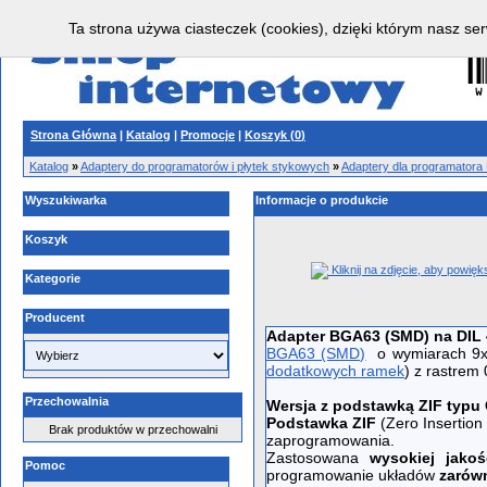
Ta strona używa ciasteczek (cookies), dzięki którym nasz ser
Strona Główna
|
Katalog
|
Promocje
|
Koszyk (
0
)
Katalog
»
Adaptery do programatorów i płytek stykowych
»
Adaptery dla programatora
Wyszukiwarka
Informacje o produkcie
Koszyk
Kliknij na zdjęcie, aby powięk
Kategorie
Producent
Adapter BGA63 (SMD) na DIL 
BGA63 (SMD)
o wymiarach 9x
dodatkowych ramek
) z rastre
Przechowalnia
Wersja z podstawką ZIF typu
Podstawka ZIF
(Zero Insertion
Brak produktów w przechowalni
zaprogramowania.
Zastosowana
wysokiej jako
Pomoc
programowanie układów
zarówn