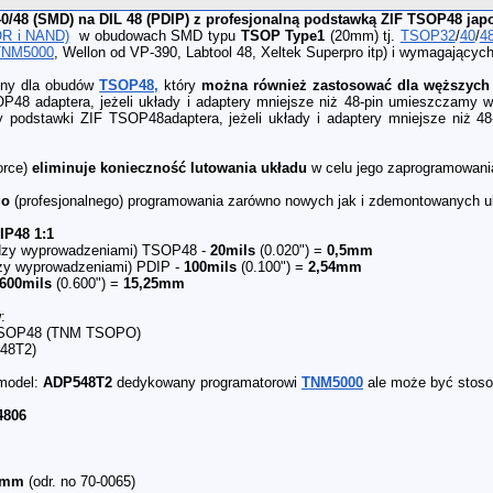
0/48 (SMD) na DIL 48 (PDIP)
z profesjonalną podstawką ZIF TSOP48 jap
R i NAND)
w obudowach SMD typu
TSOP Type1
(20mm) tj.
TSOP32
/
40
/
4
TNM5000
, Wellon od VP-390, Labtool 48, Xeltek Superpro itp) i wymagającyc
ony dla obudów
TSOP48,
który
można również zastosować dla węższyc
P48 adaptera, jeżeli układy i adaptery mniejsze niż 48-pin umieszczamy w
ony podstawki ZIF TSOP48adaptera, jeżeli układy i adaptery mniejsze niż
orce)
eliminuje konieczność lutowania układu
w celu jego zaprogramowani
go
(profesjonalnego) programowania zarówno nowych jak i zdemontowanych u
IP48 1:1
dzy wyprowadzeniami) TSOP48 -
20mils
(0.020") =
0,5mm
zy wyprowadzeniami) PDIP -
100mils
(0.100") =
2,54mm
600mils
(0.600") =
15,25mm
:
F TSOP48 (TNM TSOPO)
548T2)
odel:
ADP548T2
dedykowany programatorowi
TNM5000
ale może być stoso
4806
.4mm
(odr. no 70-0065)