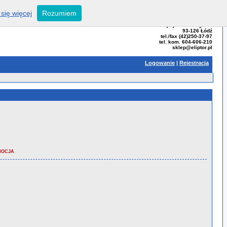
się więcej
Rozumiem
ELIPTOR - Tomasz Bator
ul. Przybyszewskiego 99
93-126 Łódź
tel./fax (42)250-37-97
tel. kom. 604-606-210
sklep@eliptor.pl
Logowanie
|
Rejestracja
MOCJA