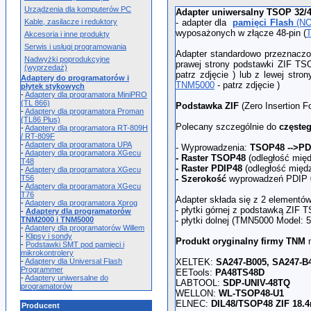
Urządzenia dla komputerów PC
Adapter uniwersalny TSOP 32/4
Kable, zasilacze i reduktory
- adapter dla
pamięci Flash
(NO
wyposażonych w złącze 48-pin (
Akcesoria i inne produkty
Serwis i usługi programowania
Adapter standardowo przeznacz
Nadwyżki poprodukcyjne
prawej strony podstawki ZIF TSO
(wyprzedaż)
patrz zdjęcie ) lub z lewej str
Adaptery do programatorów i
TNM5000
- patrz zdjęcie )
płytek stykowych
-
Adaptery dla programatora MiniPRO
(TL 866)
Podstawka ZIF
(Zero Insertion F
-
Adaptery dla programatora Proman
(TL86 Plus)
Polecany szczególnie do
częste
-
Adaptery dla programatora RT-809H
/ RT-809F
-
Adaptery dla programatora UPA
- Wyprowadzenia:
TSOP48
-->PD
-
Adaptery dla programatora XGecu
- Raster TSOP48
(odległość mię
T48
- Raster PDIP48
(odległość międ
-
Adaptery dla programatora XGecu
T56
- Szerokość
wyprowadzeń PDIP
-
Adaptery dla programatora XGecu
T76
Adapter składa się z 2 elementów
-
Adaptery dla programatora Xprog
- płytki górnej z podstawką ZI
-
Adaptery dla programatorów
TNM2000 i TNM5000
- płytki dolnej (TMN5000 Model: 
-
Adaptery dla programatorów Willem
-
Klipsy i sondy
Produkt oryginalny firmy TNM
m
-
Podstawki SMT pod pamięci i
mikrokontrolery
-
Adaptery dla Universal Flash
XELTEK:
SA247-B005, SA247-B
Programmer
EETools:
PA48TS48D
-
Adaptery uniwersalne do
LABTOOL:
SDP-UNIV-48TQ
programatorów
WELLON:
WL-TSOP48-U1
ELNEC:
DIL48/TSOP48 ZIF 18
Producent