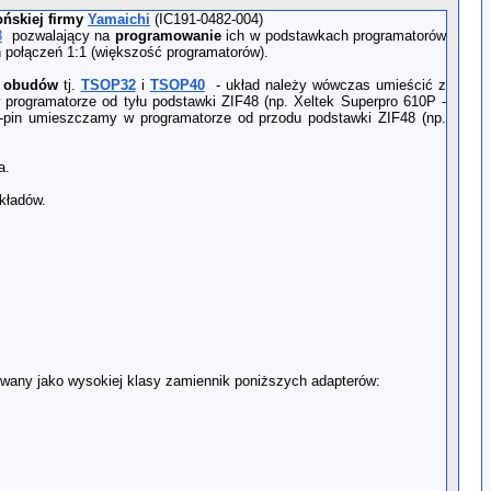
ońskiej firmy
Yamaichi
(IC191-0482-004)
8
pozwalający na
programowanie
ich w podstawkach programatorów
h połączeń 1:1 (większość programatorów).
h obudów
tj.
TSOP32
i
TSOP40
- układ należy wówczas umieścić z
 programatorze od tyłu podstawki ZIF48 (np. Xeltek Superpro 610P -
 48-pin umieszczamy w programatorze od przodu podstawki ZIF48 (np.
a.
kładów.
wany jako wysokiej klasy zamiennik poniższych adapterów: