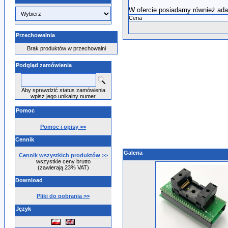
W ofercie posiadamy również ad
Cena
Przechowalnia
Brak produktów w przechowalni
Podgląd zamówienia
Aby sprawdzić status zamówienia
wpisz jego unikalny numer
Pomoc
Pomoc i opisy >>
Cennik
Galeria
Cennik wszystkich produktów >>
wszystkie ceny brutto
(zawierają 23% VAT)
Download
Pliki do pobrania >>
Język