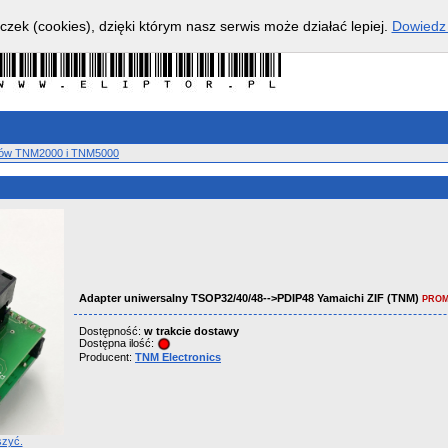
czek (cookies), dzięki którym nasz serwis może działać lepiej.
Dowiedz 
orów TNM2000 i TNM5000
Adapter uniwersalny TSOP32/40/48-->PDIP48 Yamaichi ZIF (TNM)
PRO
Dostępność:
w trakcie dostawy
Dostępna ilość:
Producent:
TNM Electronics
szyć.