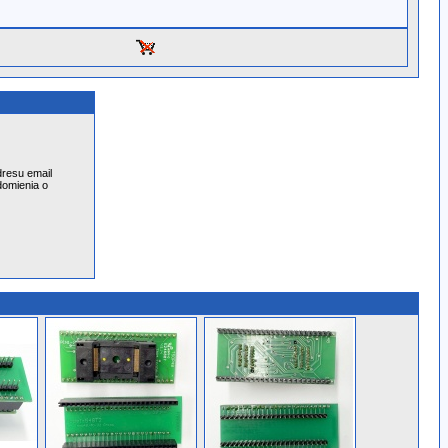
resu email
domienia o