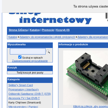
Ta strona używa ciaste
Strona Główna
|
Katalog
|
Promocje
|
Koszyk (
0
)
Katalog
»
Adaptery do programatorów i płytek stykowych
»
Adaptery dla programat
Wyszukiwarka
Informacje o produkcie
Szukaj w opisach
Zaawansowane wyszukiwanie
Koszyk
Twój koszyk jest pusty
Kategorie
Splitter'y Smart-Card
Programatory i Interface'y
Odbiorniki Satelitarne i DVB-T (STB)
Akcesoria TV / Sat /DVB-T
Karty Chip'owe (Smartcard)
Kliknij na zdjęcie, aby powięk
Mikrokontrolery i Pamięci