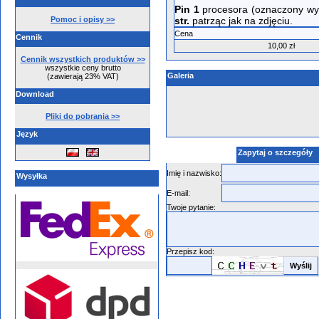
Pin 1
procesora (oznaczony wyż
Pomoc i opisy >>
str.
patrząc jak na zdjęciu.
Cena
Cennik
10,00 zł
Cennik wszystkich produktów >>
wszystkie ceny brutto
Galeria
(zawierają 23% VAT)
Download
Pliki do pobrania >>
Język
Zapytaj o szczegóły
Imię i nazwisko:
Wysyłka
E-mail:
Twoje pytanie:
Przepisz kod: