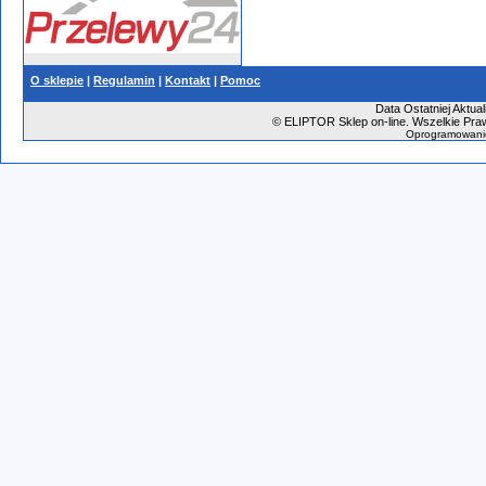
O sklepie
|
Regulamin
|
Kontakt
|
Pomoc
Data Ostatniej Aktual
©
ELIPTOR Sklep on-line. Wszelkie Praw
Oprogramowani