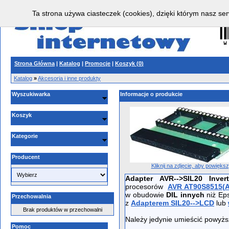
Ta strona używa ciasteczek (cookies), dzięki którym nasz ser
Strona Główna
|
Katalog
|
Promocje
|
Koszyk (
0
)
Katalog
»
Akcesoria i inne produkty
Wyszukiwarka
Informacje o produkcie
Koszyk
Kategorie
Producent
Kliknij na zdjęcie, aby powięks
Adapter AVR-->SIL20 Inve
procesorów
AVR AT90S8515(
w obudowie
DIL innych
niż Eps
Przechowalnia
z
Adapterem SIL20-->LCD
lub
Brak produktów w przechowalni
Należy jedynie umieścić powyż
Pomoc