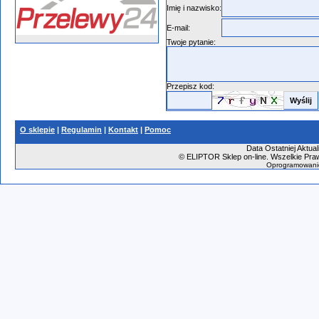
Imię i nazwisko:
E-mail:
Twoje pytanie:
Przepisz kod:
O sklepie
|
Regulamin
|
Kontakt
|
Pomoc
Data Ostatniej Aktual
©
ELIPTOR Sklep on-line. Wszelkie Praw
Oprogramowani