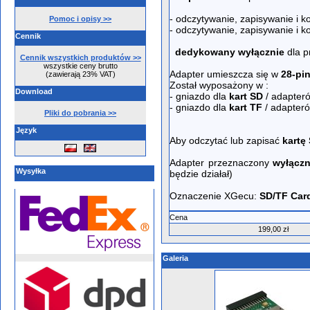
- odczytywanie, zapisywanie i k
Pomoc i opisy >>
- odczytywanie, zapisywanie i k
Cennik
dedykowany wyłącznie
dla 
Cennik wszystkich produktów >>
wszystkie ceny brutto
Adapter umieszcza się w
28-pi
(zawierają 23% VAT)
Został wyposażony w :
Download
- gniazdo dla
kart SD
/ adapte
- gniazdo dla
kart TF
/ adapter
Pliki do pobrania >>
Język
Aby odczytać lub zapisać
kartę
Adapter przeznaczony
wyłączn
Wysyłka
będzie działał)
Oznaczenie XGecu:
SD/TF Card
Cena
199,00 zł
Galeria