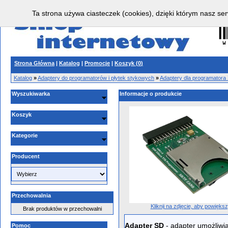
Ta strona używa ciasteczek (cookies), dzięki którym nasz ser
Strona Główna
|
Katalog
|
Promocje
|
Koszyk (
0
)
Katalog
»
Adaptery do programatorów i płytek stykowych
»
Adaptery dla programator
Wyszukiwarka
Informacje o produkcie
Koszyk
Kategorie
Producent
Przechowalnia
Kliknij na zdjęcie, aby powięks
Brak produktów w przechowalni
Adapter
SD
- adapter umożliwia
Pomoc