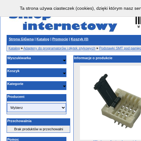
Ta strona używa ciasteczek (cookies), dzięki którym nasz ser
Strona Główna
|
Katalog
|
Promocje
|
Koszyk (
0
)
Katalog
»
Adaptery do programatorów i płytek stykowych
»
Podstawki SMT pod pamięci
Wyszukiwarka
Informacje o produkcie
Koszyk
Kategorie
Producent
Przechowalnia
Brak produktów w przechowalni
Pomoc