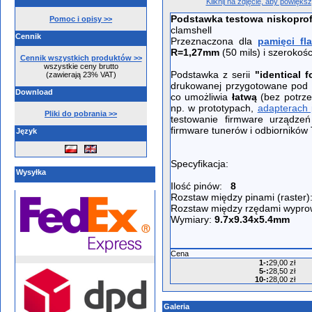
Kliknij na zdjęcie, aby powięks
Podstawka testowa niskoprof
Pomoc i opisy >>
clamshell
Cennik
Przeznaczona dla
pamięci fl
R=1,27mm
(50 mils) i szeroko
Cennik wszystkich produktów >>
wszystkie ceny brutto
Podstawka z serii
"identical f
(zawierają 23% VAT)
drukowanej przygotowane pod 
Download
co umożliwia
łatwą
(bez potrze
np. w prototypach,
adapterach
Pliki do pobrania >>
testowanie firmware urządze
firmware tunerów i odbiorników
Język
Specyfikacja:
Wysyłka
Ilość pinów:
8
Rozstaw między pinami (raster
Rozstaw między rzędami wypr
Wymiary:
9.7x9.34x5.4mm
Cena
1-
:
29,00 zł
5-
:
28,50 zł
10-
:
28,00 zł
Galeria