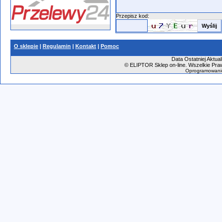
Przepisz kod:
O sklepie
|
Regulamin
|
Kontakt
|
Pomoc
Data Ostatniej Aktual
©
ELIPTOR Sklep on-line. Wszelkie Praw
Oprogramowani