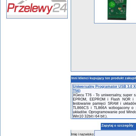
Inni klienci kupujący ten produkt zakupi
Uniwersalny Programator USB 3.0
T56)
XGecu T76 - To uniwersalny, super s
EPROM, EEPROM i Flash NOR i NA
testowanie pamięci SRAM i układów
TL866CS i TL866A wzbogacony o pe
układów. Oprogramowanie pod Windows
Win10 32bit i 64 bit ).
Zapytaj o szczegóły
Imię i nazwisko: