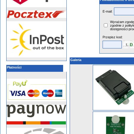
E-mail:
Wyrażam zgodę 
zgodnie z polity
dostępności pro
Przepisz kod:
Galeria
Płatności