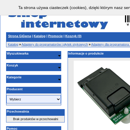
Ta strona używa ciasteczek (cookies), dzięki którym nasz ser
Strona Główna
|
Katalog
|
Promocje
|
Koszyk (
0
)
Katalog
»
Adaptery do programatorów i płytek stykowych
»
Adaptery dla programator
Wyszukiwarka
Informacje o produkcie
Koszyk
Kategorie
Producent
Przechowalnia
Brak produktów w przechowalni
Pomoc