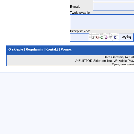
E-mail:
Twoje pytanie:
Przepisz kod:
O sklepie
|
Regulamin
|
Kontakt
|
Pomoc
Data Ostatniej Aktual
©
ELIPTOR Sklep on-line. Wszelkie Praw
Oprogramowani