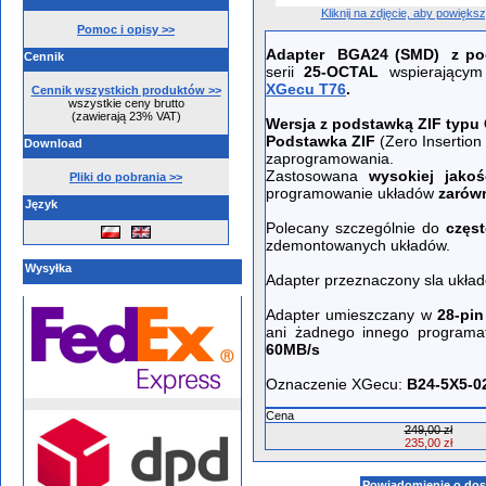
Kliknij na zdjęcie, aby powięks
Pomoc i opisy >>
Adapter BGA24 (SMD) z po
Cennik
serii
25-OCTAL
wspierającym
XGecu T76
.
Cennik wszystkich produktów >>
wszystkie ceny brutto
(zawierają 23% VAT)
Wersja z podstawką ZIF typu
Podstawka ZIF
(Zero Insertion
Download
zaprogramowania.
Zastosowana
wysokiej jako
Pliki do pobrania >>
programowanie układów
zarówn
Język
Polecany szczególnie do
częs
zdemontowanych układów.
Wysyłka
Adapter przeznaczony sla ukła
Adapter umieszczany w
28-pin
ani żadnego innego programat
60MB/s
Oznaczenie XGecu:
B24-5X5-0
Cena
249,00 zł
235,00 zł
Powiadomienie o dos