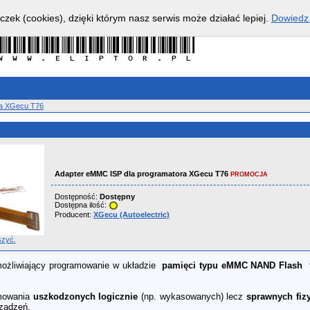
czek (cookies), dzięki którym nasz serwis może działać lepiej.
Dowiedz 
ra XGecu T76
Adapter eMMC ISP dla programatora XGecu T76
PROMOCJA
Dostępność:
Dostępny
Dostępna ilość:
Producent:
XGecu (Autoelectric)
szyć.
możliwiający programowanie w układzie
pamięci typu eMMC NAND Flash
t
amowania
uszkodzonych logicznie
(np. wykasowanych) lecz
sprawnych fiz
ządzeń.