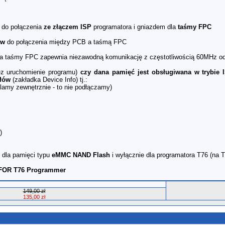
 do połączenia
ze złączem ISP
programatora i gniazdem dla
taśmy FPC
ów
do połączenia między PCB a taśmą FPC
a taśmy FPC zapewnia niezawodną komunikację z częstotliwością 60MHz odp
ez uruchomienie programu)
czy dana pamięć jest obsługiwana w trybie
łów
(zakładka Device Info) tj.:
lamy zewnętrznie - to nie podłączamy)
)
dla pamięci typu
eMMC NAND Flash
i wyłącznie dla programatora T76 (na T5
FOR T76 Programmer
149,00 zł
135,00 zł