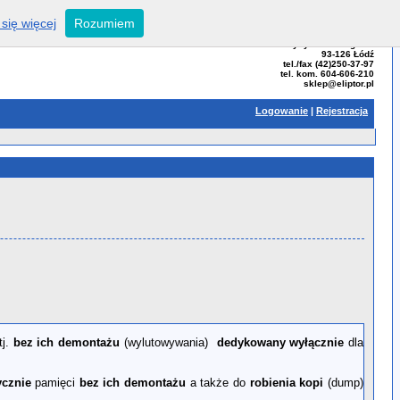
się więcej
Rozumiem
ELIPTOR - Tomasz Bator
ul. Przybyszewskiego 99
93-126 Łódź
tel./fax (42)250-37-97
tel. kom. 604-606-210
sklep@eliptor.pl
Logowanie
|
Rejestracja
j.
bez ich demontażu
(wylutowywania)
dedykowany wyłącznie
dla
ycznie
pamięci
bez ich demontażu
a także do
robienia kopi
(dump)