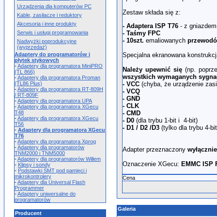
Urządzenia dla komputerów PC
Zestaw składa się z:
Kable, zasilacze i reduktory
Akcesoria i inne produkty
- Adaptera ISP T76
- z gniazdem
Serwis i usługi programowania
- Taśmy FPC
- 10szt.
emaliowanych
przewod
Nadwyżki poprodukcyjne
(wyprzedaż)
Adaptery do programatorów i
Specjalna ekranowana konstrukcj
płytek stykowych
-
Adaptery dla programatora MiniPRO
Należy upewnić się
(np. poprz
(TL 866)
wszystkich wymaganych sygna
-
Adaptery dla programatora Proman
(TL86 Plus)
- VCC
(chyba, że urządzenie zasi
-
Adaptery dla programatora RT-809H
- VCQ
/ RT-809F
- GND
-
Adaptery dla programatora UPA
- CLK
-
Adaptery dla programatora XGecu
T48
- CMD
-
Adaptery dla programatora XGecu
- D0
(dla trybu 1-bit i 4-bit)
T56
- D1 / D2 /D3
(tylko dla trybu 4-bit
-
Adaptery dla programatora XGecu
T76
-
Adaptery dla programatora Xprog
-
Adaptery dla programatorów
Adapter przeznaczony
wyłącznie
TNM2000 i TNM5000
-
Adaptery dla programatorów Willem
Oznaczenie XGecu:
EMMC ISP 
-
Klipsy i sondy
-
Podstawki SMT pod pamięci i
mikrokontrolery
Cena
-
Adaptery dla Universal Flash
Programmer
-
Adaptery uniwersalne do
programatorów
Galeria
Producent