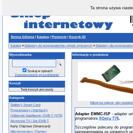
Ta strona używa ciaste
Strona Główna
|
Katalog
|
Promocje
|
Koszyk (
0
)
Katalog
»
Adaptery do programatorów i płytek stykowych
»
Adaptery dla programato
Wyszukiwarka
Informacje o produkcie
Szukaj w opisach
Zaawansowane wyszukiwanie
Koszyk
Twój koszyk jest pusty
Kategorie
Kliknij na zdjęcie, aby powięk
Splitter'y Smart-Card
Programatory i Interface'y
Adapter
EMMC-ISP
- adapter u
Odbiorniki Satelitarne i DVB-T (STB)
programatora
XGecu T76
.
Akcesoria TV / Sat /DVB-T
Karty Chip'owe (Smartcard)
Szczególnie polecany do progr
oprogramowania ze sprawnych ur
Mikrokontrolery i Pamięci