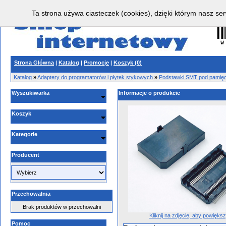
Ta strona używa ciasteczek (cookies), dzięki którym nasz ser
Strona Główna
|
Katalog
|
Promocje
|
Koszyk (
0
)
Katalog
»
Adaptery do programatorów i płytek stykowych
»
Podstawki SMT pod pamięci
Wyszukiwarka
Informacje o produkcie
Koszyk
Kategorie
Producent
Przechowalnia
Brak produktów w przechowalni
Kliknij na zdjęcie, aby powięks
Pomoc