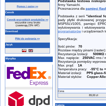
Podstawka testowa niskopro
firmy Yamaichi.
Pomoc i opisy >>
Przeznaczona dla
pamięci flas
Cennik
Podstawka z serii
"identical f
pady płytki drukowanej przy
Cennik wszystkich produktów >>
wszystkie ceny brutto
MSP55LV100S, pamięci EPR
(zawierają 23% VAT)
wylutowywania i wlutowywani
programatorów
i urządzeniach 
Download
Specyfikacja:
Pliki do pobrania >>
Język
Ilość pinów:
70
Rozstaw między pinami (raster
Rezystancja Izolacji:
500MΩ
Max. napięcie:
250VAC
rms / 
Wysyłka
Rezystancja pomiędzy wypro
Max. prąd:
1A
Temperatura pracy:
-55°C to 
Materiał izolacji:
PPS glass-fi
Materiał styków:
Copper Allo
Cena
89,00 zł
Galeria