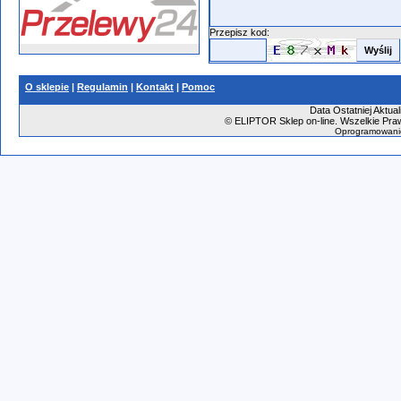
Przepisz kod:
O sklepie
|
Regulamin
|
Kontakt
|
Pomoc
Data Ostatniej Aktual
©
ELIPTOR Sklep on-line. Wszelkie Praw
Oprogramowani