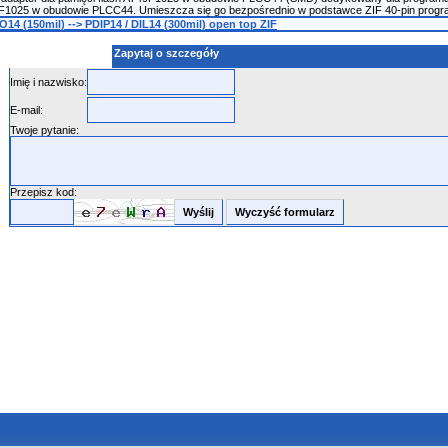
49F1025 w obudowie PLCC44. Umieszcza się go bezpośrednio w podstawce ZIF 40-pin progr
14 (150mil) --> PDIP14 / DIL14 (300mil) open top ZIF
Zapytaj o szczegóły
Imię i nazwisko:
E-mail:
Twoje pytanie:
Przepisz kod: