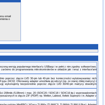
esu email
omienia o
pszoną wersją popularnego interface'u USBasp i w pełni z nim zgodny software'owo.
zarówno do programowania mikrokontrolerów w układzie jak i wraz z interface'ami
nio poprzez złącze LVD 30-pin lub 40-pin bez konieczności wylutowywaniaz nich
u 24C02. Oferowany adapter umożliwia jej odczyt (np. ze starej zbitej matrycy) i
rację wykonujemy bezpośrednio poprzez złącze LVD 30/40-pin matrycy dowolnym
ości 208mils (5,08mm) i max. 20 (SOIC20 / SOIC18 / SOIC16 itp.) wyprowadzeniach
ażonych w złącze ZIF (PDIP) np. Wellon, Labtool, Xeltek Superpro i in. Adapter z
orów rodziny MiniPRO / XGecu TL866x (TL866CS, TL866A i TL866 II Plus). Adapter