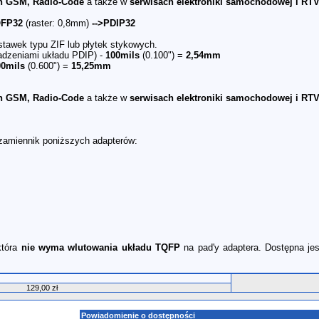
h GSM, Radio-Code
a także w
serwisach elektroniki samochodowej i RTV
QFP32
(raster: 0,8mm)
-->PDIP32
stawek typu ZIF lub płytek stykowych.
adzeniami układu PDIP) -
100mils
(0.100") =
2,54mm
00mils
(0.600") =
15,25mm
h GSM, Radio-Code
a także w
serwisach elektroniki samochodowej i RTV
zamiennik poniższych adapterów:
która
nie wyma wlutowania układu TQFP
na pad'y adaptera. Dostępna je
129,00 zł
Powiadomienie o dostępności