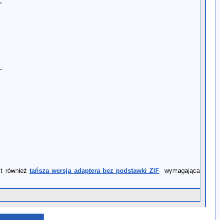
.
.
st również
tańsza wersja adaptera bez podstawki ZIF
wymagająca