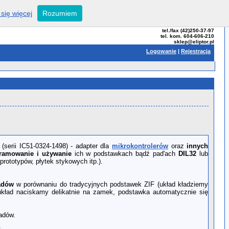
się więcej
Rozumiem
ELIPTOR - Tomasz Bator
ul. Przybyszewskiego 99
93-126 Łódź
tel./fax (42)250-37-97
tel. kom. 604-606-210
sklep@eliptor.pl
Logowanie
|
Rejestracja
2
(serii IC51-0324-1498) - adapter dla
mikrokontrolerów
oraz
innych
ramowanie i używanie
ich w podstawkach bądź pad'ach
DIL32
lub
prototypów, płytek stykowych itp.).
adów
w porównaniu do tradycyjnych podstawek ZIF (układ kładziemy
kład naciskamy delikatnie na zamek, podstawka automatycznie się
adów.