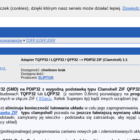
czek (cookies), dzięki którym nasz serwis może działać lepiej.
Dowiedz 
 programatorów
»
TQFP /LQFP /QFP
Adapter TQFP32 / LQFP32 / QFP32 --> PDIP32 ZIF (Clamshell) 1:1
szyć.
Dostępność:
chwilowo brak
Dostępna ilość:
Producent:
ELIPTOR
P32
(SMD) na
PDIP32
z wygodną podstawką typu Clamshell ZIF QFP3
obudowach
TQFP32
lub
LQFP32
(z rastrem 0,8mm) pozwalający na
prog
onych w złącze ZIF (
XGecu
, Xeltek Superpro itp) bądź innych urządzeń (np. 
ce)
eliminuje konieczność lutowania układu
w celu jego zaprogramowania.
tawka ZIF
typu clampshell
pozwala na
jeszcze łatwiejszą wymianę ukł
dstawki, zamykamy jej wieczko - podstawka się zatrzaskuje, aby wyjąć u
cy układ)
(profesjonalnego) programowania zarówno nowych jak i zdemontowanych ukł