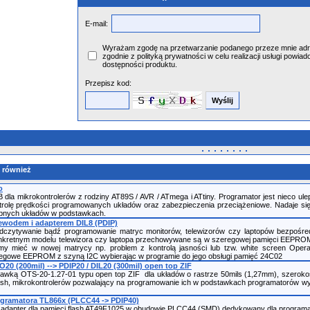
E-mail:
Wyrażam zgodę na przetwarzanie podanego przeze mnie adr
zgodnie z polityką prywatności w celu realizacji usługi powiad
dostępności produktu.
Przepisz kod:
i również
o
la mikrokontrolerów z rodziny AT89S / AVR / ATmega i ATtiny. Programator jest nieco ule
trolę prędkości programowanych układów oraz zabezpieczenia przeciążeniowe. Nadaje się 
bnych układów w podstawkach.
zewodem i adapterem DIL8 (PDIP)
czytywanie bądź programowanie matryc monitorów, telewizorów czy laptopów bezpośred
nkretnym modelu telewizora czy laptopa przechowywane są w szeregowej pamięci EEPROM typ
emy mieć w nowej matrycy np. problem z kontrolą jasności lub tzw. white screen Ope
egowe EEPROM z szyną I2C wybierając w programie do jego obsługi pamięć 24C02
20 (200mil) --> PDIP20 / DIL20 (300mil) open top ZIF
tawką OTS-20-1.27-01 typu open top ZIF dla układów o rastrze 50mils (1,27mm), szerok
h, mikrokontrolerów pozwalający na programowanie ich w podstawkach programatorów wypos
gramatora TL866x (PLCC44 -> PDIP40)
 adapter dla pamięci flash AT49F1025 w obudowie PLCC44 (SMD) dedykowany dla programat