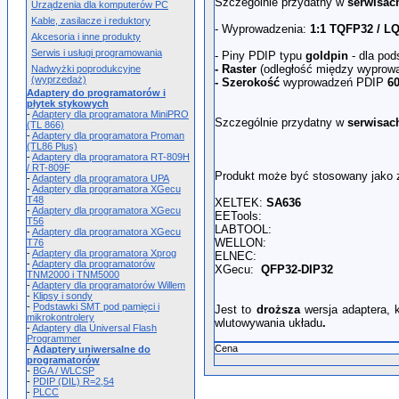
Szczególnie przydatny w
serwisac
Urządzenia dla komputerów PC
Kable, zasilacze i reduktory
- Wyprowadzenia:
1:1
TQFP32 / L
Akcesoria i inne produkty
Serwis i usługi programowania
- Piny PDIP typu
goldpin
- dla pod
- Raster
(odległość między wyprow
Nadwyżki poprodukcyjne
(wyprzedaż)
- Szerokość
wyprowadzeń PDIP
6
Adaptery do programatorów i
płytek stykowych
-
Adaptery dla programatora MiniPRO
Szczególnie przydatny w
serwisac
(TL 866)
-
Adaptery dla programatora Proman
(TL86 Plus)
-
Adaptery dla programatora RT-809H
/ RT-809F
Produkt może być stosowany jako 
-
Adaptery dla programatora UPA
-
Adaptery dla programatora XGecu
T48
XELTEK:
SA636
-
Adaptery dla programatora XGecu
EETools:
T56
LABTOOL:
-
Adaptery dla programatora XGecu
WELLON:
T76
-
Adaptery dla programatora Xprog
ELNEC:
-
Adaptery dla programatorów
XGecu:
QFP32-DIP32
TNM2000 i TNM5000
-
Adaptery dla programatorów Willem
-
Klipsy i sondy
-
Podstawki SMT pod pamięci i
Jest to
droższa
wersja adaptera, 
mikrokontrolery
wlutowywania układu
.
-
Adaptery dla Universal Flash
Programmer
Cena
-
Adaptery uniwersalne do
programatorów
-
BGA / WLCSP
-
PDIP (DIL) R=2,54
-
PLCC