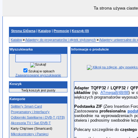
Ta strona używa ciaste
Strona Główna
|
Katalog
|
Promocje
|
Koszyk (
0
)
Katalog
»
Adaptery do programatorów i płytek stykowych
»
Adaptery uniwersalne do
Wyszukiwarka
Informacje o produkcie
Kliknij na zdjęcie, aby powięk
Szukaj w opisach
Zaawansowane wyszukiwanie
Koszyk
Adapter
TQFP32 / LQFP32 / QF
Twój koszyk jest pusty
układów
(np.
ATmega8/48/88
) w 
większych programatorów wyposaż
Kategorie
Podstawka ZIF
(Zero Insertion For
Splitter'y Smart-Card
Zastosowana
profesionalna
pods
Programatory i Interface'y
swobodnie na wyprowadzeniach po
Odbiorniki Satelitarne i DVB-T (STB)
otwiera i podnosimy swobodnie leżą
Akcesoria TV / Sat /DVB-T
Karty Chip'owe (Smartcard)
Polecany szczególnie do
częstego
Mikrokontrolery i Pamięci