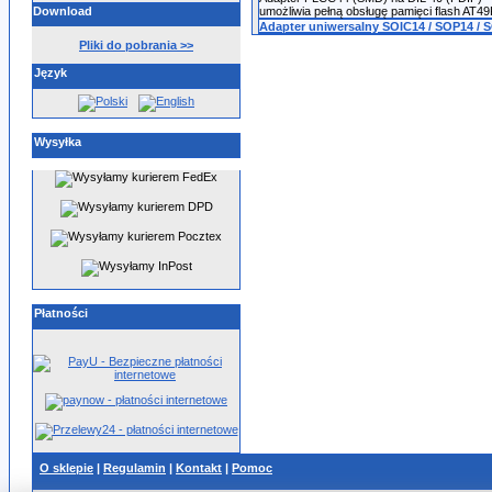
Download
umożliwia pełną obsługę pamięci flash AT
Adapter uniwersalny SOIC14 / SOP14 / SO
Pliki do pobrania >>
Język
Wysyłka
Płatności
O sklepie
|
Regulamin
|
Kontakt
|
Pomoc