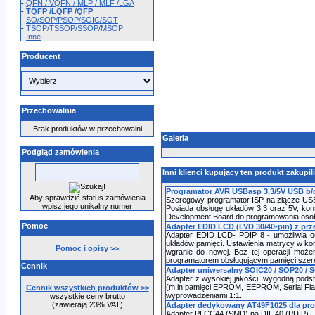
-
QFN / VQFN / MLP / MLF /LGA
-
TQFP /LQFP /QFP
-
SO/SOP/PSOP/SOIC/SOT
-
TSOP/TSSOP/SSOP/MSOP
-
Inne
Producent
Przechowalnia
Brak produktów w przechowalni
Galeria
Podgląd zamówienia
Inni klienci kupujący ten produkt zakupil
Programator AVR USBasp 3,3/5V USB b/
Aby sprawdzić status zamówienia
Szeregowy programator ISP na złącze USB d
wpisz jego unikalny numer
Posiada obsługę układów 3,3 oraz 5V, kon
Development Board do programowania oso
Pomoc
Adapter EDID LCD (LVD 30/40-pin) z pr
Adapter EDID LCD- PDIP 8 - umożliwia od
układów pamięci. Ustawienia matrycy w ko
Pomoc i opisy >>
wgranie do nowej. Bez tej operacji moż
programatorem obsługującym pamięci szer
Cennik
Adapter uniwersalny SOIC20 / SOP20 / SO
Adapter z wysokiej jakości, wygodną pods
(m.in pamięci EPROM, EEPROM, Serial Flas
Cennik wszystkich produktów >>
wyprowadzeniami 1:1.
wszystkie ceny brutto
(zawierają 23% VAT)
Adapter dedykowany AT49F1025 dla pro
Adapter PLCC44 (SMD) na DIL 40 (PDIP) -