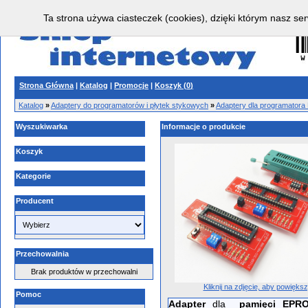
Ta strona używa ciasteczek (cookies), dzięki którym nasz ser
Strona Główna
|
Katalog
|
Promocje
|
Koszyk (
0
)
Katalog
»
Adaptery do programatorów i płytek stykowych
»
Adaptery dla programatora
Wyszukiwarka
Informacje o produkcie
Koszyk
Kategorie
Producent
Przechowalnia
Brak produktów w przechowalni
Kliknij na zdjęcie, aby powięks
Pomoc
Adapter
dla
pamięci EP