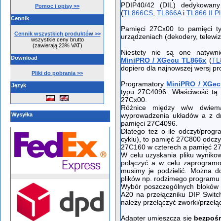
PDIP40/42 (DIL) dedykowan
Pomoc i opisy >>
(
TL866CS
,
TL866A
i
TL866 II P
Cennik
Pamięci 27Cx00 to pamięci t
Cennik wszystkich produktów >>
urządzeniach (dekodery, telew
wszystkie ceny brutto
(zawierają 23% VAT)
Niestety nie są one natywni
Download
MiniPRO / XGecu TL866x
(
TL
dopiero dla najnowszej wersj p
Pliki do pobrania >>
Programatory
MiniPRO / XGe
Język
typu 27C4096. Właściwość tą
27Cx00.
Różnice między w/w dwiem
Wysyłka
wyprowadzenia układów a z dr
pamięci 27C4096.
Dlatego też o ile odczyt/pro
cyklu), to pamięć 27C800 odcz
27C160 w czterech a pamięć 2
W celu uzyskania pliku wyniko
połączyć a w celu zaprogram
musimy je podzielić. Można do
plików np. rodzimego program
Wybór poszczególnych bloków 
A20 na przełączniku DIP Switc
należy przełączyć zworki/przeł
Adapter umieszcza się
bezpośr