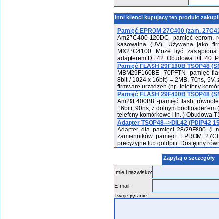
Inni klienci kupujący ten produkt zakupi
Pamięć EPROM 27C400 (zam. 27C41
Am27C400-120DC -pamięć eprom, równ
kasowalna (UV). Używana jako fir
MX27C4100. Może być zastąpiona e
adapterem DIL42. Obudowa DIL 40. P
Pamięć FLASH 29F160B TSOP48 (SMD
MBM29F160BE -70PFTN -pamięć flash,
8bit / 1024 x 16bit) = 2MB, 70ns, 5V,
firmware urządzeń (np. telefony komó
Pamięć FLASH 29F400B TSOP48 (S
Am29F400BB -pamięć flash, równoległ
16bit), 90ns, z dolnym bootloader'em 
telefony komórkowe i in. ) Obudowa 
Adapter TSOP48-->DIL42 (PDIP42 1
Adapter dla pamięci 28/29F800 (i
zamienników pamięci EPROM 27C8
precyzyjne lub goldpin. Dostępny ró
Zapytaj o szczegóły
Imię i nazwisko:
E-mail:
Twoje pytanie: