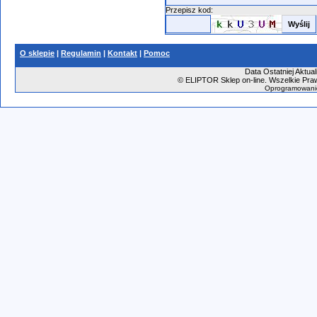
Przepisz kod:
O sklepie
|
Regulamin
|
Kontakt
|
Pomoc
Data Ostatniej Aktual
©
ELIPTOR Sklep on-line. Wszelkie Praw
Oprogramowani