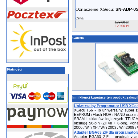
Oznaczenie XGecu:
SN-ADP-05
Cena
179,00 zł
129,00 zł
Galeria
Płatności
Inni klienci kupujący ten produkt zakupi
Uniwersalny Programator USB XG
XGecu T56 - To uniwersalny, super 
EEPROM i Flash NOR i NAND oraz mat
SRAM i układów logicznych TTL/CM
obsługę 56-pin (ZIF48 + 8-pin). P
2000 / Win XP / Win 2003 / Win2008 / Wi
Adapter BGA63 ZIF dla programator
Adapter BGA63 ZIF -- oryginalny 