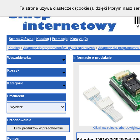
Ta strona używa ciasteczek (cookies), dzięki którym nasz ser
Strona Główna
|
Katalog
|
Promocje
|
Koszyk (
0
)
Katalog
»
Adaptery do programatorów i płytek stykowych
»
Adaptery dla programator
Wyszukiwarka
Informacje o produkcie
Koszyk
Kategorie
Producent
Przechowalnia
Kliknij na zdjęcie, aby powięks
Brak produktów w przechowalni
Pomoc
Adapter
TSOP32/40/48/56
ZI