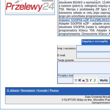
obudowie BGA63 o wymiarach: 11x9m
z rastrem (pitch) tj. odległość międ
T56. Wersja z podstawką ZIF typu Cl
lutowania układu w celu jego zapro
pogo pin umożliwia programowanie uk
Adapter SSOP56 eZIF Am29BL802/16
Adapter SSOP56 eZIF - adapter pr
obudowie SSOP56 (raster tj. odległ
programatora XGecu T56. Adapter 
programowania. Oznaczenie XGecu: 
Zapytaj o szczegóły
Imię i nazwisko:
E-mail:
Twoje pytanie:
Przepisz kod:
O sklepie
|
Regulamin
|
Kontakt
|
Pomoc
Data Ostatniej Aktual
©
ELIPTOR Sklep on-line. Wszelkie Praw
Oprogramowani