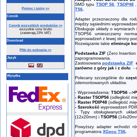
SMD typu
TSOP 56
,
TSOP48
Pomoc i opisy >>
T56
.
Cennik
Adapter przeznaczony dla rod
między sąsiednimi wyprowadze
Cennik wszystkich produktów >>
Obsługuje układy o wymiarac
wszystkie ceny brutto
(zawierają 23% VAT)
TSOP56 umieszczamy normaln
wyprowadzeń z lewej strony po
Download
Rozwiązanie takie
eliminuje k
Pliki do pobrania >>
Podstawka ZIF
(Zero Insertion
Język
zaprogramowania.
Zastosowana
podstawka ZIF
zarówno z góry jak i z dołu
- 
Wysyłka
Polecany szczególnie do
częs
zdemontowanych układów.
- Wyprowadzenia:
TSOP56
-->
- Raster TSOP56
(odległość m
- Raster PDIP48
(odległość mi
- Szerokość
wyprowadzeń PD
- Typy obsługiwanych układ
(12x20mm) i
TSOP56
(14x20m
Powyższy adapter wchodzi ró
programatora
XGecu T56
.