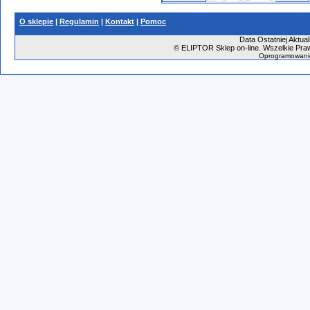
O sklepie
|
Regulamin
|
Kontakt
|
Pomoc
Data Ostatniej Aktual
©
ELIPTOR Sklep on-line. Wszelkie Praw
Oprogramowani