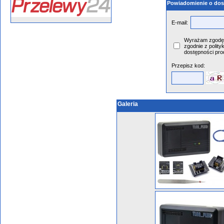
Powiadomienie o dos
E-mail:
Wyrażam zgodę 
zgodnie z polity
dostępności pro
Przepisz kod:
Galeria