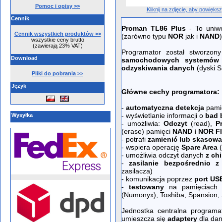
Pomoc i opisy >>
Kliknij na zdjęcie, aby powięks
Cennik
Proman TL86 Plus
- To uniwe
Cennik wszystkich produktów >>
(zarówno typu
NOR
jak i
NAND
wszystkie ceny brutto
(zawierają 23% VAT)
Programator został stworzo
Download
samochodowych systemów 
odzyskiwania danych
(dyski S
Pliki do pobrania >>
Język
Główne cechy programatora:
-
automatyczna detekcja
pami
- wyświetlanie informacji o
bad 
Wysyłka
- umożliwia:
Odczyt
(read),
Pr
(erase) pamięci
NAND i NOR F
- potrafi
zamienić lub skasowa
- wspiera operację
Spare Area
(
- umożliwia odczyt danych
z ch
-
zasilanie bezpośrednio 
zasilacza)
- komunikacja poprzez
port US
-
testowany
na pamięciac
(Numonyx), Toshiba, Spansion, 
Jednostka centralna program
umieszcza się
adaptery
dla dan