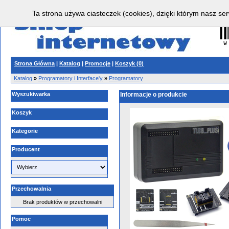
Ta strona używa ciasteczek (cookies), dzięki którym nasz ser
Strona Główna
|
Katalog
|
Promocje
|
Koszyk (
0
)
Katalog
»
Programatory i Interface'y
»
Programatory
Wyszukiwarka
Informacje o produkcie
Koszyk
Kategorie
Producent
Przechowalnia
Brak produktów w przechowalni
Pomoc