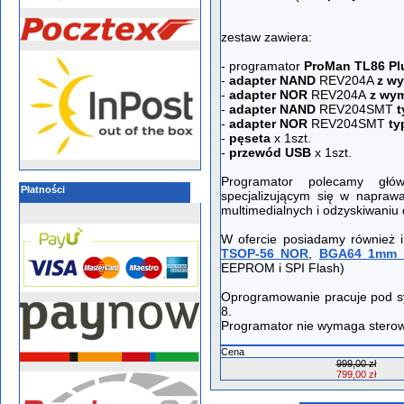
zestaw zawiera:
- programator
ProMan TL86 Pl
-
adapter NAND
REV204A
z w
-
adapter NOR
REV204A
z wym
-
adapter NAND
REV204SMT
t
-
adapter NOR
REV204SMT
ty
-
pęseta
x 1szt.
-
przewód USB
x 1szt.
Programator polecamy głów
Płatności
specjalizującym się w napra
multimedialnych i odzyskiwaniu
W ofercie posiadamy również i
TSOP-56 NOR
,
BGA64 1mm
EEPROM i SPI Flash)
Oprogramowanie pracuje pod s
8.
Programator nie wymaga sterow
Cena
999,00 zł
799,00 zł