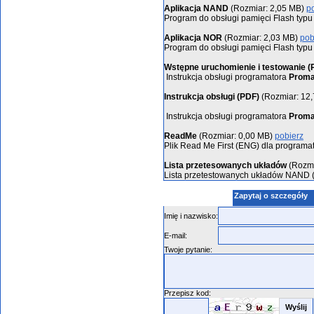
Aplikacja NAND
(Rozmiar: 2,05 MB)
p
Program do obsługi pamięci Flash typ
Aplikacja NOR
(Rozmiar: 2,03 MB)
pob
Program do obsługi pamięci Flash typ
Wstępne uruchomienie i testowanie (
Instrukcja obsługi programatora
Proma
Instrukcja obsługi (PDF)
(Rozmiar: 12
Instrukcja obsługi programatora
Proma
ReadMe
(Rozmiar: 0,00 MB)
pobierz
Plik Read Me First (ENG) dla programa
Lista przetesowanych układów
(Rozmi
Lista przetestowanych układów NAND 
Zapytaj o szczegóły
Imię i nazwisko:
E-mail:
Twoje pytanie:
Przepisz kod: