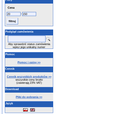
Cena
-
Podgląd zamówienia
Aby sprawdzić status zamówienia
wpisz jego unikalny numer
Pomoc
Pomoc i opisy >>
Cennik
Cennik wszystkich produktów >>
wszystkie ceny brutto
(zawierają 23% VAT)
Download
Pliki do pobrania >>
Język