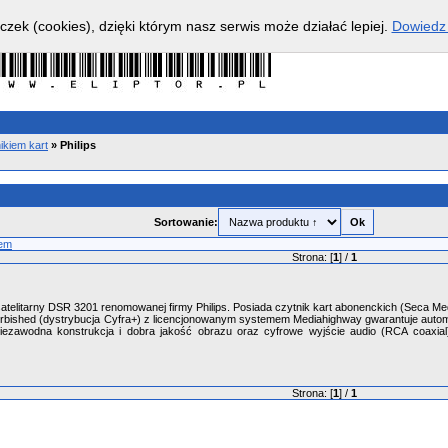
czek (cookies), dzięki którym nasz serwis może działać lepiej.
Dowiedz 
ikiem kart
»
Philips
Sortowanie:
em
Strona: [
1
] /
1
satelitarny DSR 3201 renomowanej firmy Philips. Posiada czytnik kart abonenckich (Seca Me
furbished (dystrybucja Cyfra+) z licencjonowanym systemem Mediahighway gwarantuje automat
Niezawodna konstrukcja i dobra jakość obrazu oraz cyfrowe wyjście audio (RCA coaxial
Strona: [
1
] /
1