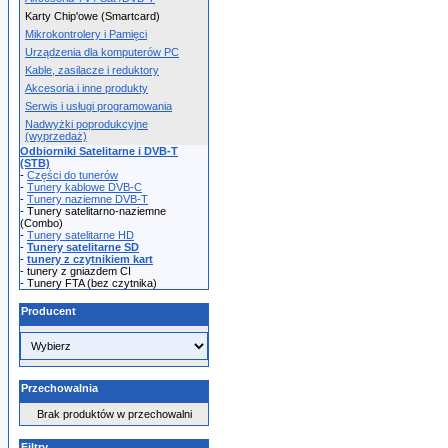
Karty Chip'owe (Smartcard)
Mikrokontrolery i Pamięci
Urządzenia dla komputerów PC
Kable, zasilacze i reduktory
Akcesoria i inne produkty
Serwis i usługi programowania
Nadwyżki poprodukcyjne
(wyprzedaż)
Odbiorniki Satelitarne i DVB-T
(STB)
-
Części do tunerów
-
Tunery kablowe DVB-C
-
Tunery naziemne DVB-T
- Tunery satelitarno-naziemne
(Combo)
-
Tunery satelitarne HD
-
Tunery satelitarne SD
-
tunery z czytnikiem kart
- tunery z gniazdem CI
- Tunery FTA (bez czytnika)
Producent
Przechowalnia
Brak produktów w przechowalni
Filtry