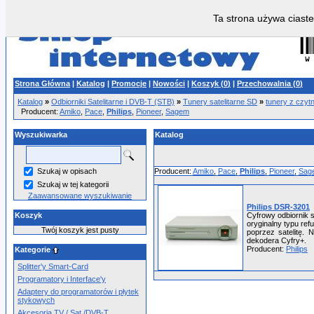
Ta strona używa ciaste
Strona Główna
|
Katalog
|
Promocje
|
Nowości
|
Koszyk (
0
)
|
Przechowalnia (
0
)
Katalog
»
Odbiorniki Satelitarne i DVB-T (STB)
»
Tunery satelitarne SD
»
tunery z czytn
Producent:
Amiko
,
Pace
,
Philips
,
Pioneer
,
Sagem
Wyszukiwarka
Katalog
Szukaj w opisach
Producent:
Amiko
,
Pace
,
Philips
,
Pioneer
,
Sag
Szukaj w tej kategorii
Zaawansowane wyszukiwanie
Philips DSR-3201
Koszyk
Cyfrowy odbiornik 
oryginalny typu re
Twój koszyk jest pusty
poprzez satelitę. 
dekodera Cyfry+.
Producent:
Philips
Kategorie
Splitter'y Smart-Card
Programatory i Interface'y
Adaptery do programatorów i płytek
stykowych
Akcesoria TV / Sat /DVB-T