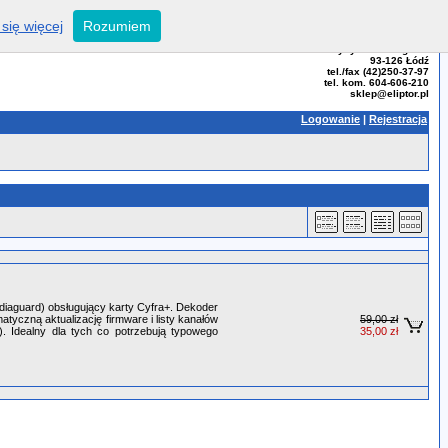
się więcej
Rozumiem
ELIPTOR - Tomasz Bator
ul. Przybyszewskiego 99
93-126 Łódź
tel./fax (42)250-37-97
tel. kom. 604-606-210
sklep@eliptor.pl
Logowanie
|
Rejestracja
diaguard) obsługujący karty Cyfra+. Dekoder
yczną aktualizację firmware i listy kanałów
59,00 zł
). Idealny dla tych co potrzebują typowego
35,00 zł