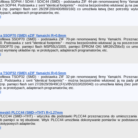
filowa SOP44 / SO44 / SOIC44 (SMD) - podstawka ZIF 44-pin renomowanej firmy Yamaichi
h SOP44. Podstawka z serii "identical footprints" - można bezpośrednio wlutować ją na pa
(np. pamięci flash seri 28/29F200/400/800/160) co umożliwia łatwą (bez potrzeby wyl
otypach, adapterach programatorów, etc.
i
a SSOP70 (SMD) eZIF Yamaichi R=0,8mm
ofilowa SSOP70 (SMD) - podstawka ZIF 70-pin renomowanej firmy Yamaichi. Przeznacz
Podstawka z serii "identical footprints" - można bezpośrednio wlutować ją na poszerzo
 SSOP70 (np. pamięci flash MSP55LV100S, pamięci EPROM OKI MR26V256x5) co umożli
u) wymianę układów np. w prototypach, adapterach programatorów, etc.
i
a TSOP32 (SMD) eZIF Yamaichi R=0,5mm
ofilowa TSOP32 (SMD) - podstawka ZIF 32-pin renomowanej firmy Yamaichi. Przeznacz
 Podstawka z serii "identical footprints" - można bezpośrednio wlutować ją na pady p
p. pamięci flash seri 27/28/29/39/49C(F/LV/BV)010/020/040) co umożliwia łatwą (bez pot
. w prototypach, adapterach programatorów, etc.
i
(męski) PLCC44 (SMD->THT) R=1,27mm
LCC44 (SMD->THT) - wtyczka dla podstawki PLCC44 przeznaczona do umieszczania
lub pamięci w tej obudowie. Wtyk PLCC44 umożliwia dokonywanie pomiarów w podstawce
rototypowych adapterów.
i