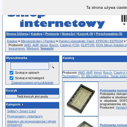
Ta strona używa ciaste
Strona Główna
|
Katalog
|
Promocje
|
Nowości
|
Koszyk (
0
)
|
Przechowalnia (
0
)
Katalog
»
Mikrokontrolery i Pamięci
»
Pamięci równoległe: Flash, EPROM i EEPROM
»
Producent:
AMD
,
AMP
,
Atmel
,
Bosch
,
Catalyst (CSI)
,
ELIPTOR
,
EON Silicon Solution I
Instruments
,
Winbond
,
Yamaichi
Wyszukiwarka
Katalog
Szukaj w opisach
Producent:
AMD
,
AMP
,
Atmel
,
Bosch
,
Catalyst 
Technology)
,
ST Microelectronics
,
Texas Instr
Szukaj w tej kategorii
Zaawansowane wyszukiwanie
Koszyk
Podstawka testow
Podstawka niskopro
Twój koszyk jest pusty
układów w obudowac
w obudowie SOP28
programatorów, etc
Kategorie
Producent:
Yamaich
Splitter'y Smart-Card
Programatory i Interface'y
Adaptery do programatorów i płytek
stykowych
Podstawka testow