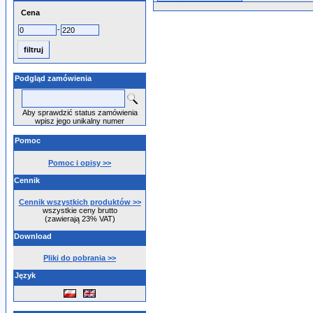
Cena
-
Podgląd zamówienia
Aby sprawdzić status zamówienia
wpisz jego unikalny numer
Pomoc
Pomoc i opisy >>
Cennik
Cennik wszystkich produktów >>
wszystkie ceny brutto
(zawierają 23% VAT)
Download
Pliki do pobrania >>
Język