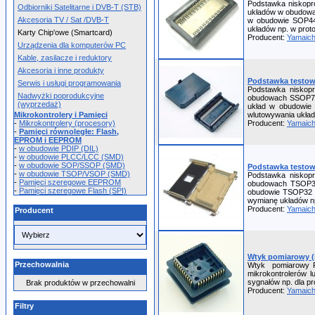
Podstawka niskopro
Odbiorniki Satelitarne i DVB-T (STB)
układów w obudowac
Akcesoria TV / Sat /DVB-T
w obudowie SOP44 
układów np. w prot
Karty Chip'owe (Smartcard)
Producent:
Yamaich
Urządzenia dla komputerów PC
Kable, zasilacze i reduktory
Akcesoria i inne produkty
Podstawka testow
Serwis i usługi programowania
Podstawka niskopr
Nadwyżki poprodukcyjne
obudowach SSOP70. 
(wyprzedaż)
układ w obudowie
Mikrokontrolery i Pamięci
wlutowywania układ
-
Mikrokontrolery (procesory)
Producent:
Yamaich
-
Pamięci równoległe: Flash,
EPROM i EEPROM
-
w obudowie PDIP (DIL)
-
w obudowie PLCC/LCC (SMD)
-
w obudowie SOP/SSOP (SMD)
Podstawka testow
-
w obudowie TSOP/VSOP (SMD)
Podstawka niskopr
-
Pamięci szeregowe EEPROM
obudowach TSOP32.
-
Pamięci szeregowe Flash (SPI)
obudowie TSOP32 (n
wymianę układów np
Producent:
Yamaich
Producent
Wtyk pomiarowy 
Przechowalnia
Wtyk pomiarowy P
mikrokontrolerów 
sygnałów np. dla p
Brak produktów w przechowalni
Producent:
Yamaich
Filtry