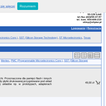
się więcej
Rozumiem
ELIPTOR - Tomasz Bator
ul. Przybyszewskiego 99
93-126 Łódź
tel./fax (42)250-37-97
tel. kom. 604-606-210
sklep@eliptor.pl
Logowanie
|
Rejestracja
ctronics Corp.)
,
SST (Silicon Storage Technology)
,
ST Microelectronics
,
Texas
,
Meritec
,
PMC (Programmable Microelectronics Corp.)
,
SST (Silicon Storage
. Przeznaczona dla pamięci flash i innych
dy płytki drukowanej przygotowane pod układ
49,00 zł
 układów np. w prototypach, adapterach