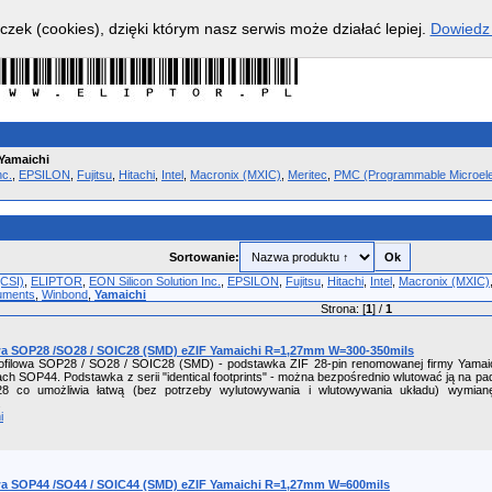
czek (cookies), dzięki którym nasz serwis może działać lepiej.
Dowiedz 
Yamaichi
nc.
,
EPSILON
,
Fujitsu
,
Hitachi
,
Intel
,
Macronix (MXIC)
,
Meritec
,
PMC (Programmable Microele
Sortowanie:
(CSI)
,
ELIPTOR
,
EON Silicon Solution Inc.
,
EPSILON
,
Fujitsu
,
Hitachi
,
Intel
,
Macronix (MXIC)
uments
,
Winbond
,
Yamaichi
Strona: [
1
] /
1
a SOP28 /SO28 / SOIC28 (SMD) eZIF Yamaichi R=1,27mm W=300-350mils
filowa SOP28 / SO28 / SOIC28 (SMD) - podstawka ZIF 28-pin renomowanej firmy Yamaichi
h SOP44. Podstawka z serii "identical footprints" - można bezpośrednio wlutować ją na pa
 co umożliwia łatwą (bez potrzeby wylutowywania i wlutowywania układu) wymianę
.
i
a SOP44 /SO44 / SOIC44 (SMD) eZIF Yamaichi R=1,27mm W=600mils