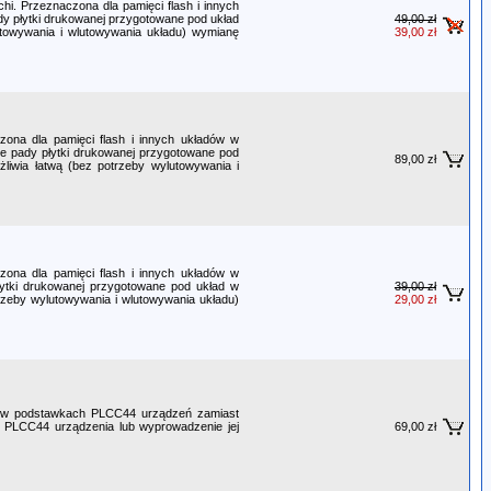
. Przeznaczona dla pamięci flash i innych
dy płytki drukowanej przygotowane pod układ
49,00 zł
utowywania i wlutowywania układu) wymianę
39,00 zł
ona dla pamięci flash i innych układów w
ne pady płytki drukowanej przygotowane pod
89,00 zł
wia łatwą (bez potrzeby wylutowywania i
ona dla pamięci flash i innych układów w
łytki drukowanej przygotowane pod układ w
39,00 zł
rzeby wylutowywania i wlutowywania układu)
29,00 zł
 w podstawkach PLCC44 urządzeń zamiast
 PLCC44 urządzenia lub wyprowadzenie jej
69,00 zł